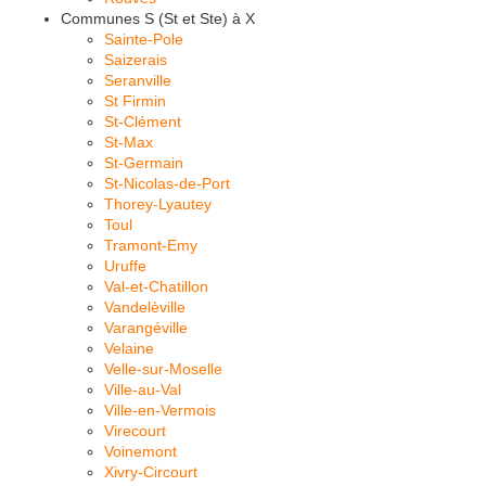
Communes S (St et Ste) à X
Sainte-Pole
Saizerais
Seranville
St Firmin
St-Clément
St-Max
St-Germain
St-Nicolas-de-Port
Thorey-Lyautey
Toul
Tramont-Emy
Uruffe
Val-et-Chatillon
Vandelèville
Varangéville
Velaine
Velle-sur-Moselle
Ville-au-Val
Ville-en-Vermois
Virecourt
Voinemont
Xivry-Circourt