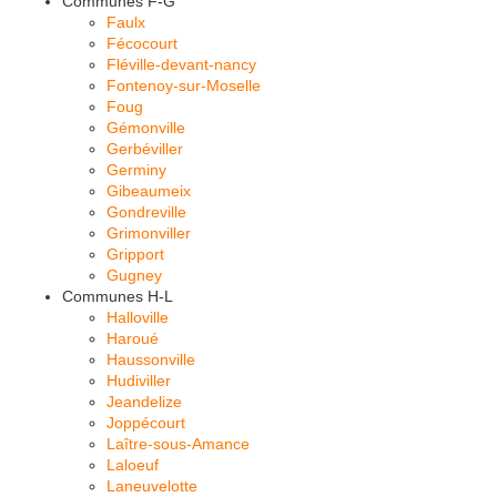
Communes F-G
Faulx
Fécocourt
Fléville-devant-nancy
Fontenoy-sur-Moselle
Foug
Gémonville
Gerbéviller
Germiny
Gibeaumeix
Gondreville
Grimonviller
Gripport
Gugney
Communes H-L
Halloville
Haroué
Haussonville
Hudiviller
Jeandelize
Joppécourt
Laître-sous-Amance
Laloeuf
Laneuvelotte