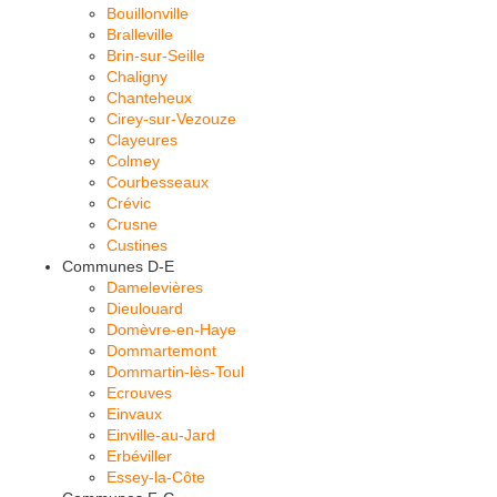
Bouillonville
Bralleville
Brin-sur-Seille
Chaligny
Chanteheux
Cirey-sur-Vezouze
Clayeures
Colmey
Courbesseaux
Crévic
Crusne
Custines
Communes D-E
Damelevières
Dieulouard
Domèvre-en-Haye
Dommartemont
Dommartin-lès-Toul
Ecrouves
Einvaux
Einville-au-Jard
Erbéviller
Essey-la-Côte