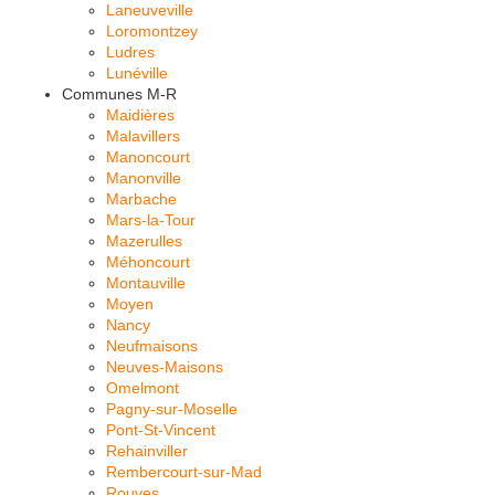
Laneuveville
Loromontzey
Ludres
Lunéville
Communes M-R
Maidières
Malavillers
Manoncourt
Manonville
Marbache
Mars-la-Tour
Mazerulles
Méhoncourt
Montauville
Moyen
Nancy
Neufmaisons
Neuves-Maisons
Omelmont
Pagny-sur-Moselle
Pont-St-Vincent
Rehainviller
Rembercourt-sur-Mad
Rouves