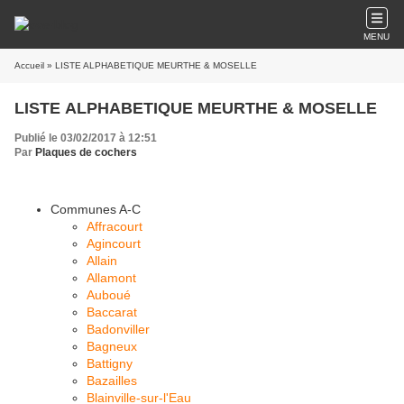
MENU
Accueil
» LISTE ALPHABETIQUE MEURTHE & MOSELLE
LISTE ALPHABETIQUE MEURTHE & MOSELLE
Publié le 03/02/2017 à 12:51
Par
Plaques de cochers
Communes A-C
Affracourt
Agincourt
Allain
Allamont
Auboué
Baccarat
Badonviller
Bagneux
Battigny
Bazailles
Blainville-sur-l'Eau